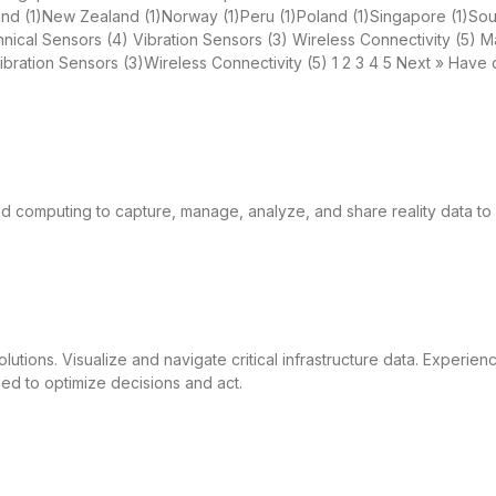
land (1)New Zealand (1)Norway (1)Peru (1)Poland (1)Singapore (1)Sout
ical Sensors (4) Vibration Sensors (3) Wireless Connectivity (5)
ation Sensors (3)Wireless Connectivity (5) 1 2 3 4 5 Next » Have q
 computing to capture, manage, analyze, and share reality data to 
lutions. Visualize and navigate critical infrastructure data. Experienc
eed to optimize decisions and act.