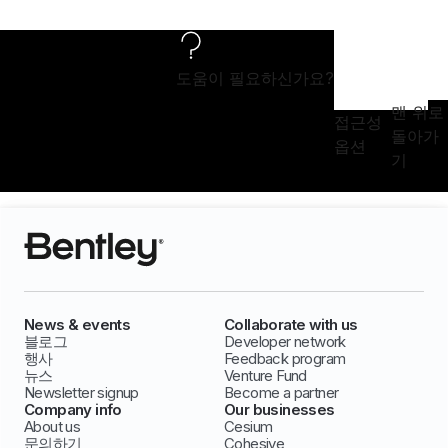
도움이 필요하신가요?
맨 위로
접근성
돌아가
옵션
기
News & events
Collaborate with us
블로그
Developer network
행사
Feedback program
뉴스
Venture Fund
Newsletter signup
Become a partner
Company info
Our businesses
About us
Cesium
문의하기
Cohesive