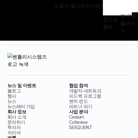
도움이 필요하신가요?
맨 위로
접근성
돌아가
옵션
기
뉴스 및 이벤트
협업 참여
블로그
개발자 네트워크
행사
피드백 프로그램
뉴스
벤처 펀드
뉴스레터 가입
파트너 되기
회사 정보
사업 분야
회사 소개
Cesium
문의하기
Cohesive
투자자
SEEQUENT
커리어
법률