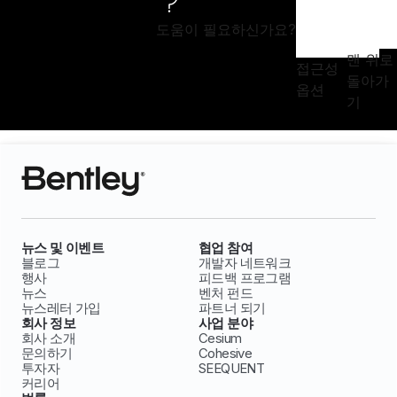
도움이 필요하신가요?
맨 위로
접근성
돌아가
옵션
기
뉴스 및 이벤트
협업 참여
블로그
개발자 네트워크
행사
피드백 프로그램
뉴스
벤처 펀드
뉴스레터 가입
파트너 되기
회사 정보
사업 분야
회사 소개
Cesium
문의하기
Cohesive
투자자
SEEQUENT
커리어