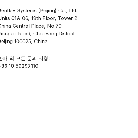
Bentley Systems (Beijing) Co., Ltd.
Units 01A-06, 19th Floor, Tower 2
China Central Place, No.79
Jianguo Road, Chaoyang District
Beijing 100025, China
판매 외 모든 문의 사항:
+86 10 59297110