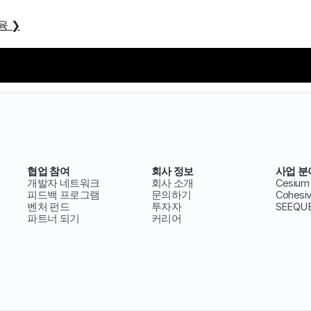
융 ❯
기타 문의 & 언론 보도
❯
협업 참여
회사 정보
사업 분
개발자 네트워크
회사 소개
Cesium
피드백 프로그램
문의하기
Cohesi
벤처 펀드
투자자
SEEQU
파트너 되기
커리어