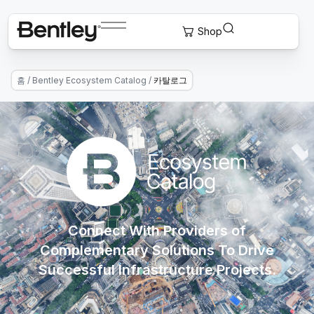
홈
/
Bentley Ecosystem Catalog
/
카탈로그
Connect With Providers of
Complementary Solutions To Drive
Successful Infrastructure Projects.