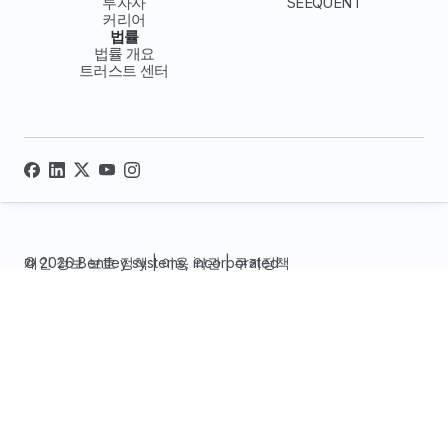
투자자
SEEQUENT
커리어
법률
법률 개요
트러스트 센터
© 2026 Bentley systems, incorporated
개인 정보 보호 정책
|
이용 약관
|
쿠키정책