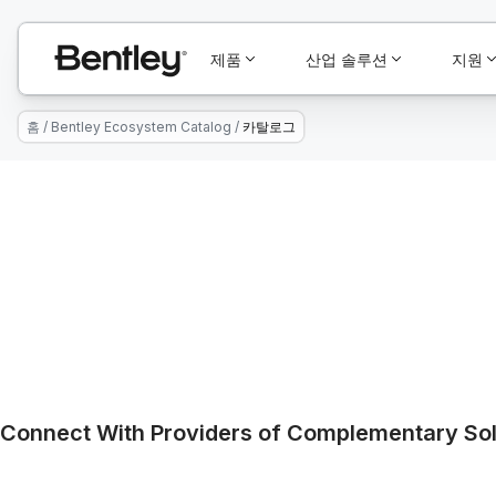
제품
산업 솔루션
지원
홈
/
Bentley Ecosystem Catalog
/
카탈로그
Connect With Providers of Complementary Solu