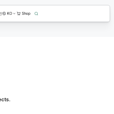
인
KO
ects.