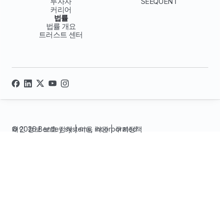
투자자
SEEQUENT
커리어
법률
법률 개요
트러스트 센터
© 2026 Bentley systems, incorporated
개인 정보 보호 정책
|
이용 약관
|
쿠키정책