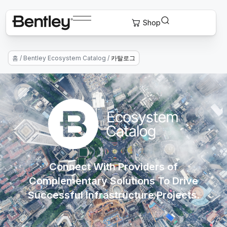
홈
/
Bentley Ecosystem Catalog
/
카탈로그
Connect With Providers of
Complementary Solutions To Drive
Successful Infrastructure Projects.