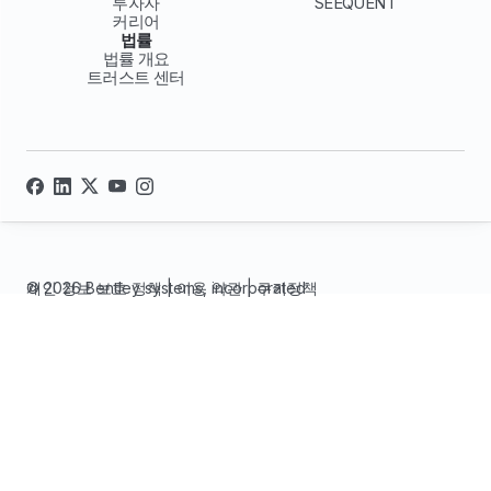
투자자
SEEQUENT
커리어
법률
법률 개요
트러스트 센터
© 2026 Bentley systems, incorporated
개인 정보 보호 정책
|
이용 약관
|
쿠키정책