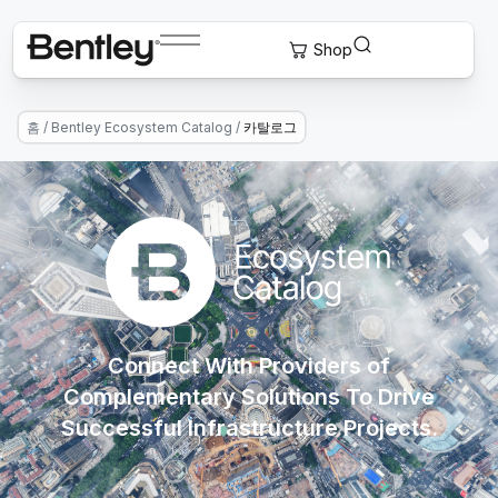
홈
/
Bentley Ecosystem Catalog
/
카탈로그
Connect With Providers of
Complementary Solutions To Drive
Successful Infrastructure Projects.