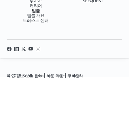
투자자
SEEQUENT
커리어
법률
법률 개요
트러스트 센터
© 2026 Bentley systems, incorporated
개인 정보 보호 정책
|
이용 약관
|
쿠키정책