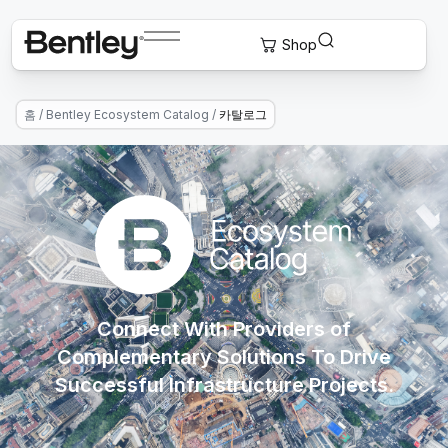
홈
/
Bentley Ecosystem Catalog
/
카탈로그
Connect With Providers of
Complementary Solutions To Drive
Successful Infrastructure Projects.