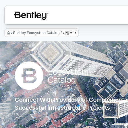
홈
/
Bentley Ecosystem Catalog
/
카탈로그
Connect With Providers of Complementar
Successful Infrastructure Projects.