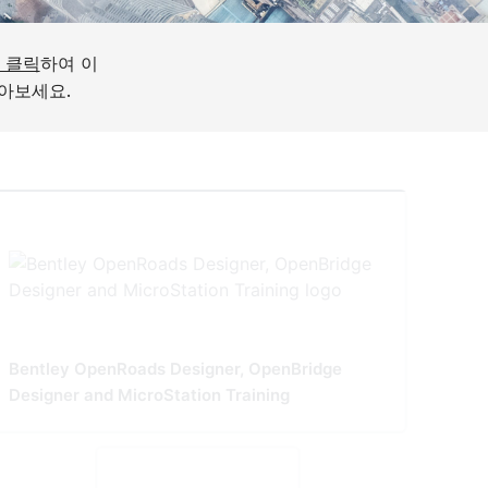
 클릭
하여 이
아보세요.
Bentley OpenRoads Designer, OpenBridge
Designer and MicroStation Training