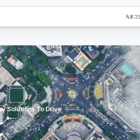
로그
y Solutions To Drive