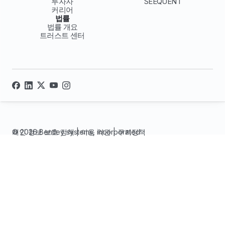
투자자
SEEQUENT
커리어
법률
법률 개요
트러스트 센터
© 2026 Bentley systems, incorporated
개인 정보 보호 정책
|
이용 약관
|
쿠키정책