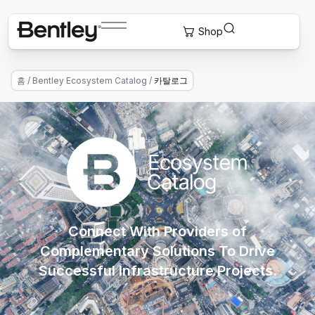
홈
/
Bentley Ecosystem Catalog
/
카탈로그
Connect With Providers of
Complementary Solutions To Drive
Successful Infrastructure Projects.