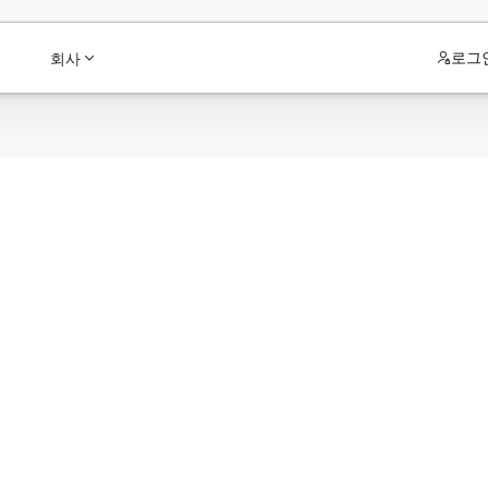
로그
회사
y Solutions To Drive