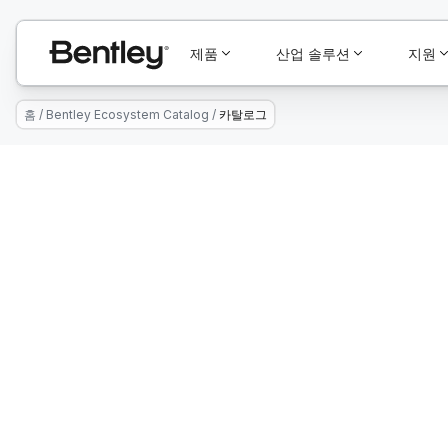
제품
산업 솔루션
지원
홈
/
Bentley Ecosystem Catalog
/
카탈로그
Connect With Providers of Complementar
Successful Infrastructure Projects.