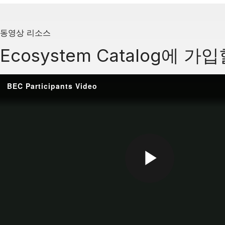
동영상 리소스
Ecosystem Catalog에
BEC Participants Video
P