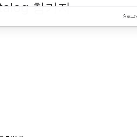
atalog 참가자
로그
위한 리소스 허브
고 성공을 거두는 데 필요한 정보를
키세요.