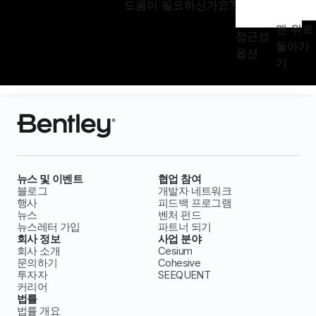
도움이 필요하신가요?
맨 위로
접근성
돌아가
옵션
기
뉴스 및 이벤트
협업 참여
블로그
개발자 네트워크
행사
피드백 프로그램
뉴스
벤처 펀드
뉴스레터 가입
파트너 되기
회사 정보
사업 분야
회사 소개
Cesium
문의하기
Cohesive
투자자
SEEQUENT
커리어
법률
법률 개요