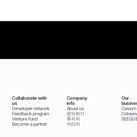
Collaborate with
Company
Our
us
info
busine
Developer network
About us
Cesium
Feedback program
문의하기
Cohesi
Venture Fund
투자자
SEEQU
Become a partner
커리어