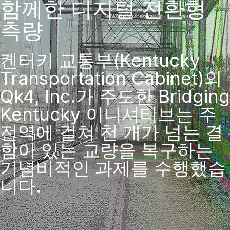
함께한 디지털 전환형
측량
켄터키 교통부(Kentucky
Transportation Cabinet)의
Qk4, Inc.가 주도한 Bridging
Kentucky 이니셔티브는 주
전역에 걸쳐 천 개가 넘는 결
함이 있는 교량을 복구하는
기념비적인 과제를 수행했습
니다.