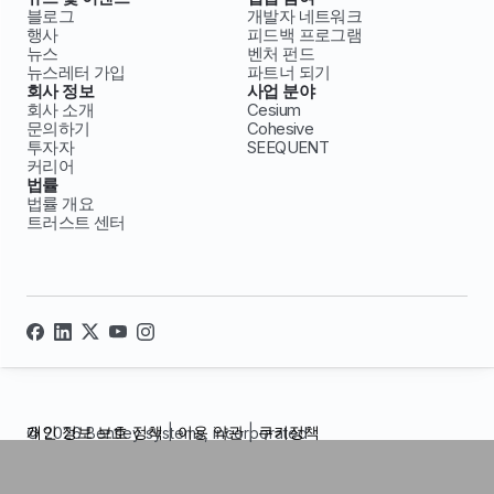
블로그
개발자 네트워크
행사
피드백 프로그램
뉴스
벤처 펀드
뉴스레터 가입
파트너 되기
회사 정보
사업 분야
회사 소개
Cesium
문의하기
Cohesive
투자자
SEEQUENT
커리어
법률
법률 개요
트러스트 센터
개인 정보 보호 정책
|
이용 약관
|
쿠키정책
© 2026 Bentley systems, incorporated