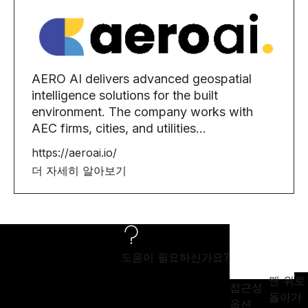
AERO AI delivers advanced geospatial
intelligence solutions for the built
environment. The company works with
AEC firms, cities, and utilities...
https://aeroai.io/
더 자세히 알아보기
도움이 필요하신가요?
맨 위로
접근성
돌아가
옵션