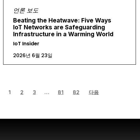
언론 보도
Beating the Heatwave: Five Ways
IoT Networks are Safeguarding
Infrastructure in a Warming World
IoT Insider
2026년 6월 23일
1
2
3
…
81
82
다음