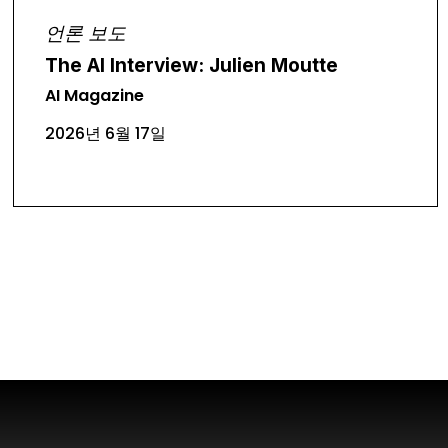
언론 보도
The AI Interview: Julien Moutte
AI Magazine
2026년 6월 17일