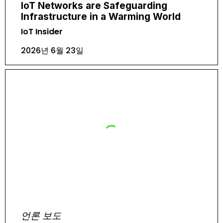
IoT Networks are Safeguarding
Infrastructure in a Warming World
IoT Insider
2026년 6월 23일
언론 보도