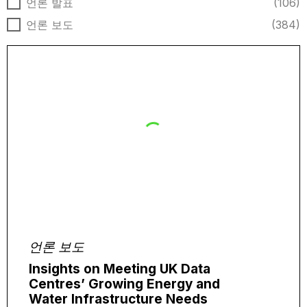
뉴스 유형
언론 발표
(106)
언론 보도
(384)
언론 보도
Insights on Meeting UK Data
Centres’ Growing Energy and
Water Infrastructure Needs