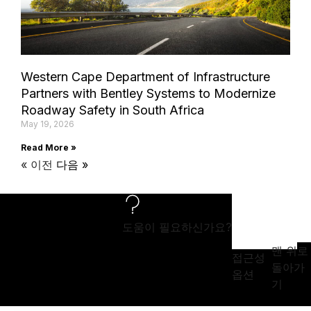
Western Cape Department of Infrastructure
Partners with Bentley Systems to Modernize
Roadway Safety in South Africa
May 19, 2026
Read More »
« 이전
다음 »
도움이 필요하신가요?
맨 위로
접근성
돌아가
옵션
기