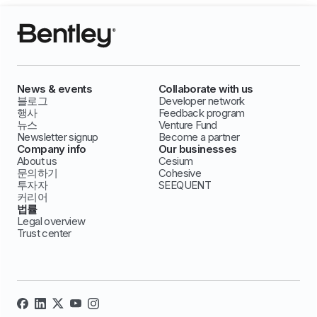
News & events
Collaborate with us
블로그
Developer network
행사
Feedback program
뉴스
Venture Fund
Newsletter signup
Become a partner
Company info
Our businesses
About us
Cesium
문의하기
Cohesive
투자자
SEEQUENT
커리어
법률
Legal overview
Trust center