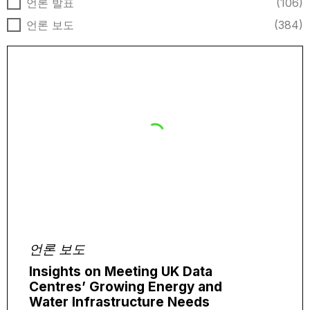
뉴스 유형
언론 발표
(106)
언론 보도
(384)
언론 보도
Insights on Meeting UK Data
Centres’ Growing Energy and
Water Infrastructure Needs