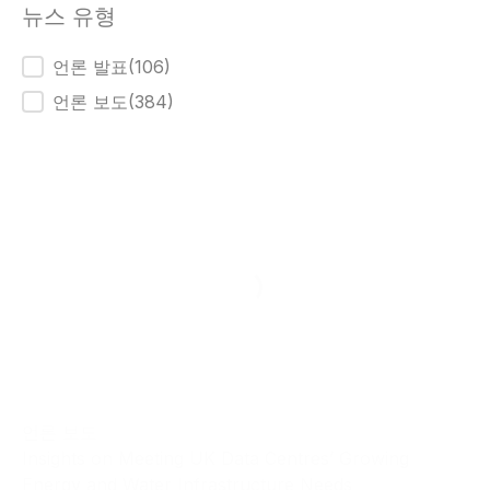
뉴스 유형
뉴스 유형
언론 발표
(106)
언론 보도
(384)
언론 보도
Insights on Meeting UK Data Centres’ Growing
Energy and Water Infrastructure Needs