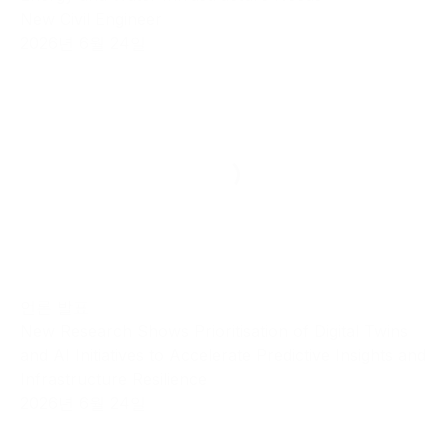
New Civil Engineer
2026년 6월 24일
언론 발표
New Research Shows Prioritisation of Digital Twins
and AI Initiatives to Accelerate Predictive Insights and
Infrastructure Resilience
2026년 6월 24일