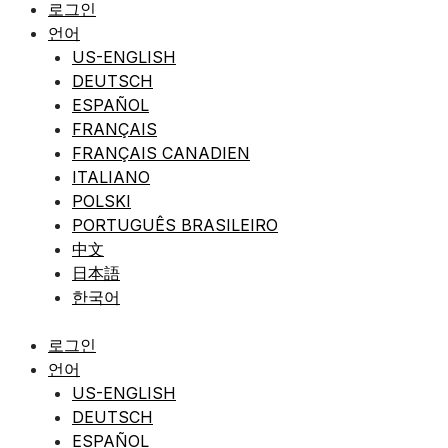
로그인
언어
US-ENGLISH
DEUTSCH
ESPAÑOL
FRANÇAIS
FRANÇAIS CANADIEN
ITALIANO
POLSKI
PORTUGUÊS BRASILEIRO
中文
日本語
한국어
로그인
언어
US-ENGLISH
DEUTSCH
ESPAÑOL