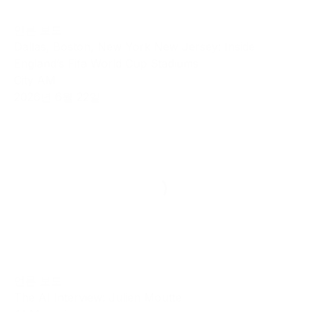
언론 보도
Dallas, Boston, New York New Jersey: Inside
England’s Fifa World Cup Stadiums
City AM
2026년 6월 22일
언론 보도
The AI Interview: Julien Moutte