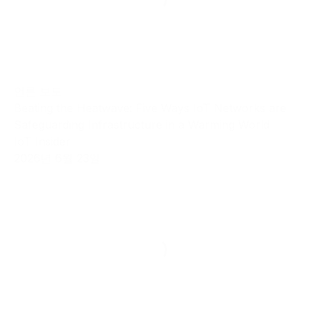
언론 보도
Beating the Heatwave: Five Ways IoT Networks are
Safeguarding Infrastructure in a Warming World
IoT Insider
2026년 6월 23일