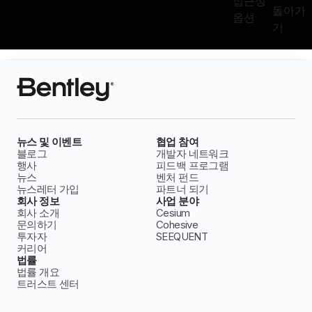
접근성
돌아가
옵션
기
뉴스 및 이벤트
협업 참여
블로그
개발자 네트워크
행사
피드백 프로그램
뉴스
벤처 펀드
뉴스레터 가입
파트너 되기
회사 정보
사업 분야
회사 소개
Cesium
문의하기
Cohesive
투자자
SEEQUENT
커리어
법률
법률 개요
트러스트 센터