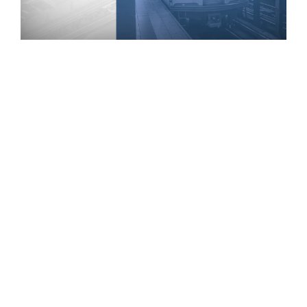
L
A
Y
V