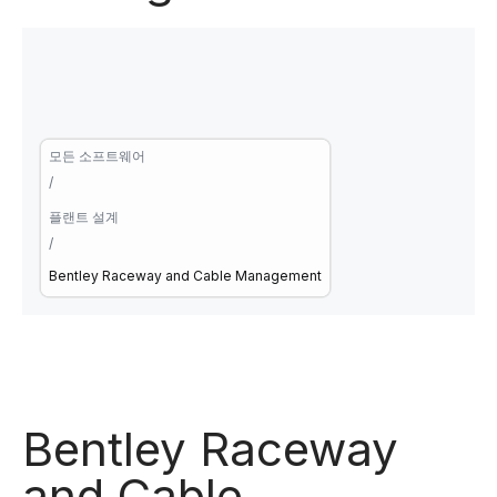
모든 소프트웨어
/
플랜트 설계
/
Bentley Raceway and Cable Management
Bentley Raceway
and Cable