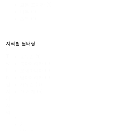
교통 표지판
(1)
나무
(1)
초목
(1)
지역별 필터링
i
T
동유럽
(1)
w
북아메리카
(1)
i
오세아니아
(1)
n
남아메리카
(1)
감
서유럽
(4)
지
전 세계
(5)
기
지
역
1
2