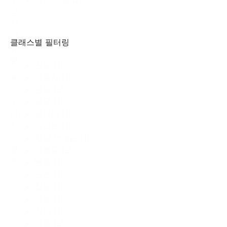
감
지
기
클래스별 필터링
유
i
형
T
건물
(1)
w
자동차
(1)
i
균열
(2)
n
얼굴
(1)
감
울타리
(1)
지
고스트
(1)
기
차량 번호판
(1)
클
가로등
(2)
래
맨홀
(1)
스
전선
(1)
철도
(1)
지붕
(1)
박리
(1)
지형
(2)