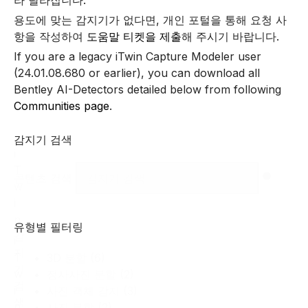
용도에 맞는 감지기가 없다면, 개인 포털을 통해 요청 사
항을 작성하여
도움말 티켓을 제출
해 주시기 바랍니다.
If you are a legacy iTwin Capture Modeler user
(24.01.08.680 or earlier), you can download all
Bentley AI-Detectors detailed below from following
Communities page
.
감지기 검색
i
T
콘텐츠 검색
w
i
n
유형별 필터링
감
i
지
T
3D 분할
(6)
기
w
정사사진 분할
(2)
검
i
사진 객체 감지
(3)
색
n
사진 분할
(2)