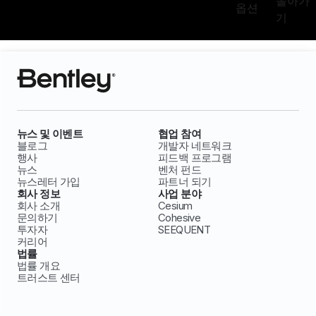
돌아가
옵션
기
뉴스 및 이벤트
협업 참여
블로그
개발자 네트워크
행사
피드백 프로그램
뉴스
벤처 펀드
뉴스레터 가입
파트너 되기
회사 정보
사업 분야
회사 소개
Cesium
문의하기
Cohesive
투자자
SEEQUENT
커리어
법률
법률 개요
트러스트 센터