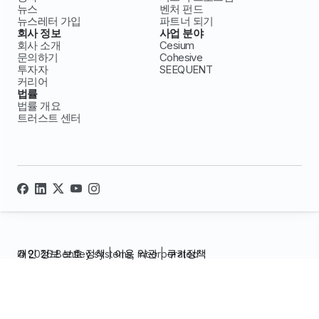
뉴스
벤처 펀드
뉴스레터 가입
파트너 되기
회사 정보
사업 분야
회사 소개
Cesium
문의하기
Cohesive
투자자
SEEQUENT
커리어
법률
법률 개요
트러스트 센터
개인 정보 보호 정책
|
이용 약관
|
쿠키정책
© 2026 Bentley systems, incorporated