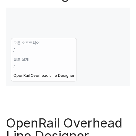
모든 소프트웨어
/
철도 설계
/
OpenRail Overhead Line Designer
OpenRail Overhead
Line Designer