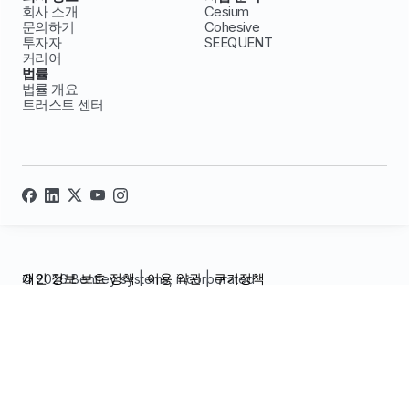
회사 소개
Cesium
문의하기
Cohesive
투자자
SEEQUENT
커리어
법률
법률 개요
트러스트 센터
개인 정보 보호 정책
|
이용 약관
|
쿠키정책
© 2026 Bentley systems, incorporated