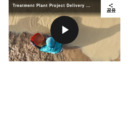
Treatment Plant Project Delivery Solution
공유
P
L
A
Y