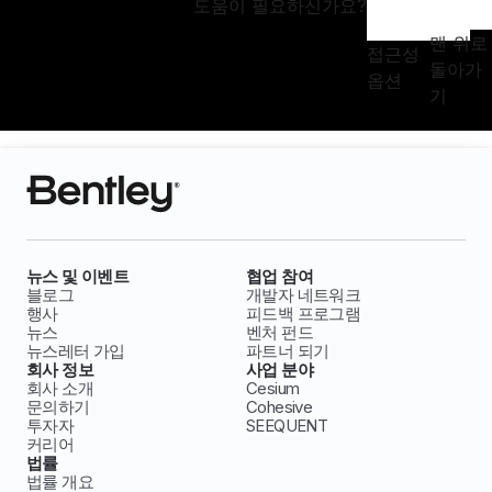
도움이 필요하신가요?
맨 위로
접근성
돌아가
옵션
기
뉴스 및 이벤트
협업 참여
블로그
개발자 네트워크
행사
피드백 프로그램
뉴스
벤처 펀드
뉴스레터 가입
파트너 되기
회사 정보
사업 분야
회사 소개
Cesium
문의하기
Cohesive
투자자
SEEQUENT
커리어
법률
법률 개요