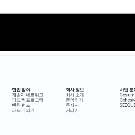
협업 참여
회사 정보
사업 분
개발자 네트워크
회사 소개
Cesium
피드백 프로그램
문의하기
Cohesi
벤처 펀드
투자자
SEEQU
파트너 되기
커리어