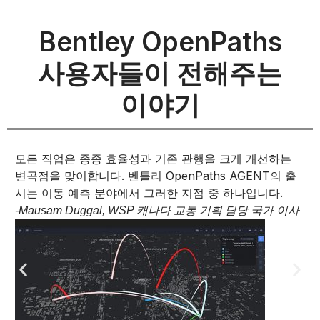
Bentley OpenPaths
사용자들이 전해주는
이야기
적
모든 직업은 종종 효율성과 기존 관행을 크게 개선하는
변곡점을 맞이합니다. 벤틀리 OpenPaths AGENT의 출
시는 이동 예측 분야에서 그러한 지점 중 하나입니다.
-Mausam Duggal, WSP 캐나다 교통 기획 담당 국가 이사
—