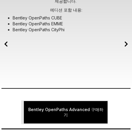
제공합니다.
에디션 포함 내용:
Bentley OpenPaths CUBE
Bentley OpenPaths EMME
Bentley OpenPaths CityPhi
Bentley OpenPaths Advanced 구매하
기